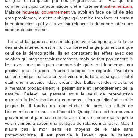
fait jeter et remplacer par des progressistes du PDJ qui ont
comme principal caractéristique d'être fortement
anti-américain
.
Mais ce
nouveau gouvernement
va avoir en face de lui de très
gros problèmes, la dette publique qui semble trop forte et surtout
la contradiction qu'il y a à vouloir relancer la demande intérieure
sans protectionnisme.
En effet les japonais ne semble pas avoir compris que la faible
demande intérieure est le fruit du libre-échange plus encore que
celui de la démographie. Ils en constatent les effets avec des
salaires qui stagnent voir régressent, mais ne font pas encore le
lien avec une politiques commerciale qu'ils ont longtemps cru
positive pour le japon. Pourtant lorsque l'on regarde l'évolution
sur une longue période on voit vite que le libre-échange à plutôt
était une mauvaise idée, créant des bulles et des cracks et
alimentant probablement le pessimisme et l'effondrement de la
natalité. Celle-ci ne passant sous le seuil de reproduction
qu'après la libéralisation du commerce, alors qu'elle était stable
jusque là. Il faudra un jour étudier de près les effets de
l'économie sur le taux de fécondité. Quoiqu'il en soit le nouveau
gouvernement japonais semble aller dans le même sens que le
voisin chinois à savoir une politique de relance intérieure. Mais il
n'aura pas à mon sens les moyens de le faire sans
protectionnisme, il est possible à l'avenir que la balance