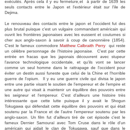
exécutés. Après cela il y eu fermeture,et à partir de 1639 les
seuls contacts entre le Japon et l'extérieur était sur l'ile de
Dejima.
Le renouveau des contacts entre le japon et l'occident fut des
plus brutal puisque c'est un vulgaire commandant américain qui
ouvrit les frontières japonaises avec les eussent et coutumes si
cher aux anglo-saxon à savoir à coup de canonnière (1854).
C'est le fameux commodore
Matthew Calbraith Perry
qui reste
un célèbre personnage de l'histoire japonaise. C'est par cette
entrée en fracas que les japonais découvrent avec stupeur
l'avance technologique occidentale, et qu'ils vont se lancer
comme un seul homme dans le rattrapage de l'occident pour
éviter un destin aussi funeste que celui de la Chine et l'horrible
guerre de l'opium. Il y eu une guerre civile qui divisa le japon
entre une partie visant le soutien de l'empereur et de l'empire et
une autre qui visait à maintenir un équilibre des pouvoirs entre
les seigneur et l'empereur. C'est d'ailleurs une histoire très
intéressante que cette lutte puisque il y avait le Shogun
Tokugawa qui défendait cette équilibre des pouvoirs et qui était
soutenu par la France et de l'autre l'empereur soutenu par les
anglo-saxon. Un film fut d'ailleurs tiré de cet épisode c'est le
fameux Dernier Samouraï avec Tom Cruse dans le rôle d'un
américain qui aidait le clan de Tokugawa, sauf que dans le