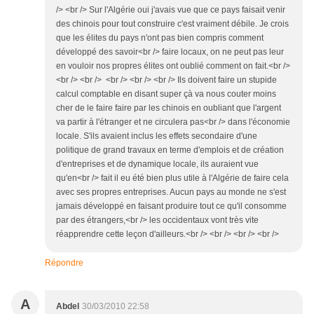
/> <br /> Sur l'Algérie oui j'avais vue que ce pays faisait venir
des chinois pour tout construire c'est vraiment débile. Je crois
que les élites du pays n'ont pas bien compris comment
développé des savoir<br /> faire locaux, on ne peut pas leur
en vouloir nos propres élites ont oublié comment on fait.<br />
<br /> <br /> <br /> <br /> <br /> Ils doivent faire un stupide
calcul comptable en disant super çà va nous couter moins
cher de le faire faire par les chinois en oubliant que l'argent
va partir à l'étranger et ne circulera pas<br /> dans l'économie
locale. S'ils avaient inclus les effets secondaire d'une
politique de grand travaux en terme d'emplois et de création
d'entreprises et de dynamique locale, ils auraient vue
qu'en<br /> fait il eu été bien plus utile à l'Algérie de faire cela
avec ses propres entreprises. Aucun pays au monde ne s'est
jamais développé en faisant produire tout ce qu'il consomme
par des étrangers,<br /> les occidentaux vont très vite
réapprendre cette leçon d'ailleurs.<br /> <br /> <br /> <br />
Répondre
A
Abdel
30/03/2010 22:58