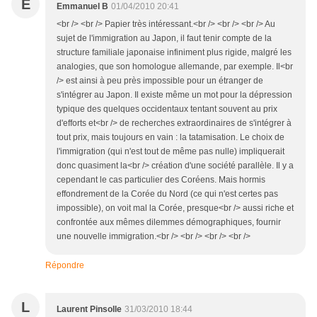
E
Emmanuel B
01/04/2010 20:41
<br /> <br /> Papier très intéressant.<br /> <br /> <br /> Au
sujet de l'immigration au Japon, il faut tenir compte de la
structure familiale japonaise infiniment plus rigide, malgré les
analogies, que son homologue allemande, par exemple. Il<br
/> est ainsi à peu près impossible pour un étranger de
s'intégrer au Japon. Il existe même un mot pour la dépression
typique des quelques occidentaux tentant souvent au prix
d'efforts et<br /> de recherches extraordinaires de s'intégrer à
tout prix, mais toujours en vain : la tatamisation. Le choix de
l'immigration (qui n'est tout de même pas nulle) impliquerait
donc quasiment la<br /> création d'une société parallèle. Il y a
cependant le cas particulier des Coréens. Mais hormis
effondrement de la Corée du Nord (ce qui n'est certes pas
impossible), on voit mal la Corée, presque<br /> aussi riche et
confrontée aux mêmes dilemmes démographiques, fournir
une nouvelle immigration.<br /> <br /> <br /> <br />
Répondre
L
Laurent Pinsolle
31/03/2010 18:44