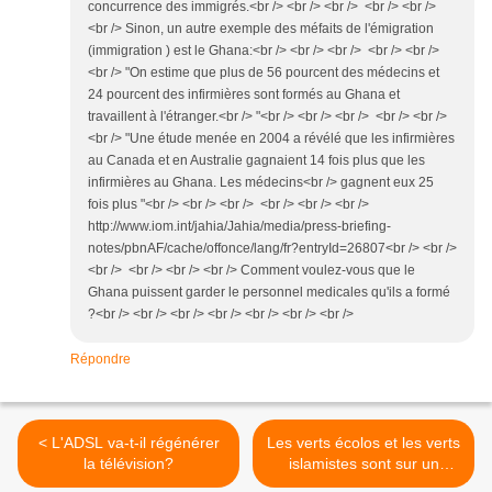
concurrence des immigrés.<br /> <br /> <br /> <br /> <br />
<br /> Sinon, un autre exemple des méfaits de l'émigration
(immigration ) est le Ghana:<br /> <br /> <br /> <br /> <br />
<br /> "On estime que plus de 56 pourcent des médecins et
24 pourcent des infirmières sont formés au Ghana et
travaillent à l'étranger.<br /> "<br /> <br /> <br /> <br /> <br />
<br /> "Une étude menée en 2004 a révélé que les infirmières
au Canada et en Australie gagnaient 14 fois plus que les
infirmières au Ghana. Les médecins<br /> gagnent eux 25
fois plus "<br /> <br /> <br /> <br /> <br /> <br />
http://www.iom.int/jahia/Jahia/media/press-briefing-
notes/pbnAF/cache/offonce/lang/fr?entryId=26807<br /> <br />
<br /> <br /> <br /> <br /> Comment voulez-vous que le
Ghana puissent garder le personnel medicales qu'ils a formé
?<br /> <br /> <br /> <br /> <br /> <br /> <br />
Répondre
< L'ADSL va-t-il régénérer
Les verts écolos et les verts
la télévision?
islamistes sont sur un
bateau... >