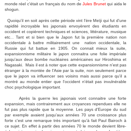
monde réel c'était un français du nom de
Jules Brunet
qui aida le
shogun.
Quoiqu'il en soit après cette période vint l'ère Meïji qui fut d'une
rapidité incroyable les japonais envoyèrent des étudiants en
occident et copièrent techniques et sciences, littérature, musique
etc... Tant et si bien que le Japon fut la première nation non
occidentale à battre militairement une nation occidentale, la
Russie qui fut battue en 1905. On connait mieux la suite,
expansionnisme militaire le japon connaitra une folie impériale
jusqu'aux deux bombe nucléaires américaines sur Hiroshima et
Nagasaki. Mais il est à noter que cette expansionnisme n'est pas
étranger à la montée de l'Asie par la suite, non seulement parce
que le japon va influencer ses voisins mais aussi parce qu'il a
montré au monde entier que l'occident n'était pas invulnérable
choc psychologique important.
Après la guerre les japonais vont connaitre une forte
expansion, mais contrairement aux croyances rependues elle ne
fut pas plus rapide que la moyenne. Les pays d'Europe du sud
par exemple avaient jusqu'aux années 70 une croissance plus
forte c'est une remarque très important qu'à fait Paul Bairoch à
ce sujet. En effet à partir des années 70 le monde devient libre-