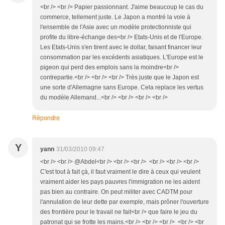
<br /> <br /> Papier passionnant. J'aime beaucoup le cas du
commerce, tellement juste. Le Japon a montré la voie à
l'ensemble de l'Asie avec un modèle protectionniste qui
profite du libre-échange des<br /> Etats-Unis et de l'Europe.
Les Etats-Unis s'en tirent avec le dollar, faisant financer leur
consommation par les excédents asiatiques. L'Europe est le
pigeon qui perd des emplois sans la moindre<br />
contrepartie.<br /> <br /> <br /> Très juste que le Japon est
une sorte d'Allemagne sans Europe. Cela replace les vertus
du modèle Allemand...<br /> <br /> <br /> <br />
Répondre
Y
yann
31/03/2010 09:47
<br /> <br /> @Abdel<br /> <br /> <br /> <br /> <br /> <br />
C'est tout à fait çà, il faut vraiment le dire à ceux qui veulent
vraiment aider les pays pauvres l'immigration ne les aident
pas bien au contraire. On peut militer avec CADTM pour
l'annulation de leur dette par exemple, mais prôner l'ouverture
des frontière pour le travail ne fait<br /> que faire le jeu du
patronat qui se frotte les mains.<br /> <br /> <br /> <br /> <br