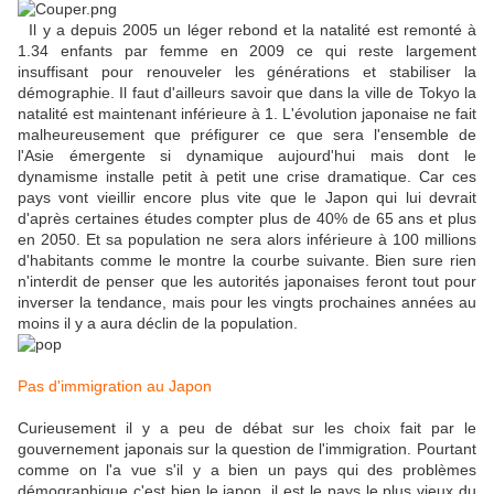
Il y a depuis 2005 un léger rebond et la natalité est remonté à
1.34 enfants par femme en 2009 ce qui reste largement
insuffisant pour renouveler les générations et stabiliser la
démographie. Il faut d'ailleurs savoir que dans la ville de Tokyo la
natalité est maintenant inférieure à 1. L'évolution japonaise ne fait
malheureusement que préfigurer ce que sera l'ensemble de
l'Asie émergente si dynamique aujourd'hui mais dont le
dynamisme installe petit à petit une crise dramatique. Car ces
pays vont vieillir encore plus vite que le Japon qui lui devrait
d'après certaines études compter plus de 40% de 65 ans et plus
en 2050. Et sa population ne sera alors inférieure à 100 millions
d'habitants comme le montre la courbe suivante. Bien sure rien
n'interdit de penser que les autorités japonaises feront tout pour
inverser la tendance, mais pour les vingts prochaines années au
moins il y a aura déclin de la population.
Pas d'immigration au Japon
Curieusement il y a peu de débat sur les choix fait par le
gouvernement japonais sur la question de l'immigration. Pourtant
comme on l'a vue s'il y a bien un pays qui des problèmes
démographique c'est bien le japon, il est le pays le plus vieux du