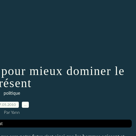
r pour mieux dominer le
résent
politique
7.05.2010
…
Par Yann