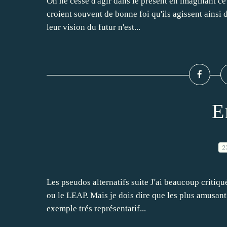
On ne cesse d'agir dans le présent en imaginant ce 
croient souvent de bonne foi qu'ils agissent ainsi 
leur vision du futur n'est...
E
2
Les pseudos alternatifs suite J'ai beaucoup critiq
ou le LEAP. Mais je dois dire que les plus amusant 
exemple trés représentatif...