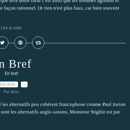
que sera notre futur c'est ainsi que les hommes agissent et
de façon rationnel. Or rien n'est plus faux, car bien souvent
Lire la suite
n Bref
En bref
3.05.2010
…
Par Yann
ué les alternatifs peu cohérent francophone comme Paul Jorion
sont les alternatifs anglo-saxons, Monsieur Stiglitz est par