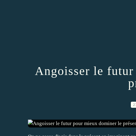
Angoisser le futu
p
2