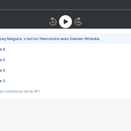
bey Maguire, c'est lui ! Rencontre avec Damien Witecka
e 6
e 5
e 4
e 3
s créatrices de la VF !
e 2
e 1
e Mektoub My Love arrive enfin ! Rencontre avec Shaïn Boumedine et Sal