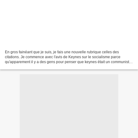
En gros fainéant que je suis, je fais une nouvelle rubrique celles des
citations. Je commence avec l'avis de Keynes sur le socialisme parce
qu'apparement il y a des gens pour penser que keynes était un communiste
ou un socialiste ou quelque chose de ce...