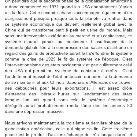
On peut dire que la seconde phase de la globalisation américaine
a donc commencé en 1971 quand les USA abandonnent l'étalon
or du dollar. Cette seconde phase s'accompagne également d'un
élargissement puisque presque toute la planète va rentrer dans
ce système économique qui devient réellement global avec la
Chine qui se transforme petit à petit en usine du monde. Mais
sans une intervention extérieure au marché et au capitalisme, ce
système n'aurait jamais pu fonctionner. L'insuffisance de la
demande globale liée à la compression des salaires distribuée en
regard des gains de productivité aurait fait s'effondrer le système
comme la crise de 1929 le fit du système de l'époque. C'est
l'interventionnisme des états occidentaux et particulièrement celui
des USA qui permit au système de continuer à croître. C'est
l'endettement massif de l'état américain qui permit à la demande
de se maintenir et aux Chinois, Japonais et Allemands de trouver
des débouchés pour leurs exportations. Il est assez drôle
d'entendre des libéraux hurler sur l'endettement des états
lorsque l'on sait quand sans cela le système économique
dérégulé aurait probablement rendu l'âme dès les années 80
dans une dépression massive.
Nous arrivons maintenant à la troisième et dernière phase de la
globalisation américaine, celle qui signe sa fin. Cette troisième
phase est le produit d'un libre-échange de très longue durée et