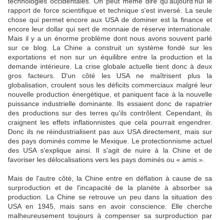
technologies occidentales. On peut même dire qu'aujourd'hui le
rapport de force scientifique et technique s'est inversé. La seule
chose qui permet encore aux USA de dominer est la finance et
encore leur dollar qui sert de monnaie de réserve internationale.
Mais il y a un énorme problème dont nous avons souvent parlé
sur ce blog. La Chine a construit un système fondé sur les
exportations et non sur un équilibre entre la production et la
demande intérieure. La crise globale actuelle tient donc à deux
gros facteurs. D'un côté les USA ne maîtrisent plus la
globalisation, croulent sous les déficits commerciaux malgré leur
nouvelle production énergétique, et paniquent face à la nouvelle
puissance industrielle dominante. Ils essaient donc de rapatrier
des productions sur des terres qu'ils contrôlent. Cependant, ils
craignent les effets inflationnistes que cela pourrait engendrer.
Donc ils ne réindustrialisent pas aux USA directement, mais sur
des pays dominés comme le Mexique. Le protectionnisme actuel
des USA s'explique ainsi. Il s'agit de nuire à la Chine et de
favoriser les délocalisations vers les pays dominés ou « amis ».
Mais de l'autre côté, la Chine entre en déflation à cause de sa
surproduction et de l'incapacité de la planète à absorber sa
production. La Chine se retrouve un peu dans la situation des
USA en 1945, mais sans en avoir conscience. Elle cherche
malheureusement toujours à compenser sa surproduction par