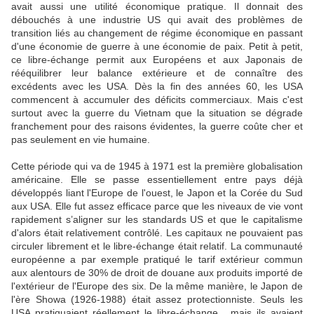
avait aussi une utilité économique pratique. Il donnait des
débouchés à une industrie US qui avait des problèmes de
transition liés au changement de régime économique en passant
d'une économie de guerre à une économie de paix. Petit à petit,
ce libre-échange permit aux Européens et aux Japonais de
rééquilibrer leur balance extérieure et de connaître des
excédents avec les USA. Dès la fin des années 60, les USA
commencent à accumuler des déficits commerciaux. Mais c'est
surtout avec la guerre du Vietnam que la situation se dégrade
franchement pour des raisons évidentes, la guerre coûte cher et
pas seulement en vie humaine.
Cette période qui va de 1945 à 1971 est la première globalisation
américaine. Elle se passe essentiellement entre pays déjà
développés liant l'Europe de l'ouest, le Japon et la Corée du Sud
aux USA. Elle fut assez efficace parce que les niveaux de vie vont
rapidement s’aligner sur les standards US et que le capitalisme
d'alors était relativement contrôlé. Les capitaux ne pouvaient pas
circuler librement et le libre-échange était relatif. La communauté
européenne a par exemple pratiqué le tarif extérieur commun
aux alentours de 30% de droit de douane aux produits importé de
l'extérieur de l'Europe des six. De la même manière, le Japon de
l'ère Showa (1926-1988) était assez protectionniste. Seuls les
USA pratiquaient réellement le libre-échange , mais ils avaient