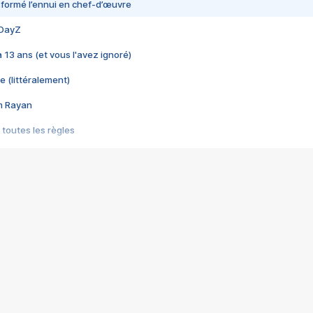
nsformé l’ennui en chef-d’œuvre
 DayZ
 a 13 ans (et vous l'avez ignoré)
e (littéralement)
im Rayan
 toutes les règles
s les jeux vidéo
us choquant de Rockstar ? - Le scandale BULLY
e plus moche de Steam
du RÊVE tourne au CAUCHEMAR
pendant 8 heures
it… à tort
umiliés par un jeu vidéo