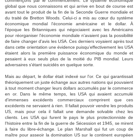
commençons par le commencement. Le système économique
global que nous connaissons et qui arrive en bout de course est
avant tout le produit de la fin de la Seconde Guerre mondiale et
du traité de Bretton Woods. Celui-ci a mis au cœur du système
économique mondial l'économie américaine et le dollar. À
l'époque les Britanniques qui négociaient avec les Américains
pour réorganiser l'économie mondiale n'avaient pas la possibilité
de faire changer d'avis les USA. Ces derniers voyaient après tout
dans cette orientation une évidence puisqu’effectivement les USA
étaient alors la première puissance économique du monde et
pesaient à eux seuls plus de la moitié du PIB mondial. Leurs
adversaires s'étant suicidés en quelque sorte.
Mais au départ, le dollar était indexé sur l'or. Ce qui garantissait
théoriquement un juste échange aux autres nations qui pouvaient
à tout moment changer leurs dollars accumulés par le commerce
en or. Dans le même temps, les USA qui avaient accumulé
d'immenses excédents commerciaux comprirent que ces
excédents ne servaient à rien. Il fallait pouvoir vendre les produits
US, mais pour cela il fallait une demande solvable chez les
clients. Les USA qui furent le pays le plus protectionniste de
l'histoire entre la fin de la guerre de Sécession et 1945, se mirent
à faire du libre-échange. Le plan Marshall qui fut un coup de
maître pour asseoir la domination US sur le continent européen