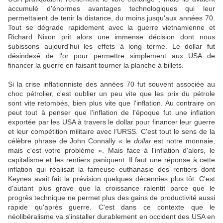
accumulé d'énormes avantages technologiques qui leur
permettaient de tenir la distance, du moins jusqu'aux années 70.
Tout se dégrade rapidement avec la guerre vietnamienne et
Richard Nixon prit alors une immense décision dont nous
subissons aujourd'hui les effets à long terme. Le dollar fut
désindexé de l'or pour permettre simplement aux USA de
financer la guerre en faisant tourner la planche à billets.
Si la crise inflationniste des années 70 fut souvent associée au
choc pétrolier, c'est oublier un peu vite que les prix du pétrole
sont vite retombés, bien plus vite que l'inflation. Au contraire on
peut tout à penser que l'inflation de l'époque fut une inflation
exportée par les USA à travers le dollar pour financer leur guerre
et leur compétition militaire avec l'URSS. C'est tout le sens de la
célèbre phrase de John Connally « le
dollar
est notre monnaie,
mais c'est votre problème ». Mais face à l'inflation d'alors, le
capitalisme et les rentiers paniquent. Il faut une réponse à cette
inflation qui réalisait la fameuse euthanasie des rentiers dont
Keynes avait fait la prévision quelques décennies plus tôt. C'est
d'autant plus grave que la croissance ralentit parce que le
progrès technique ne permet plus des gains de productivité aussi
rapide qu'après guerre. C'est dans ce contexte que le
néolibéralisme va s'installer durablement en occident des USA en