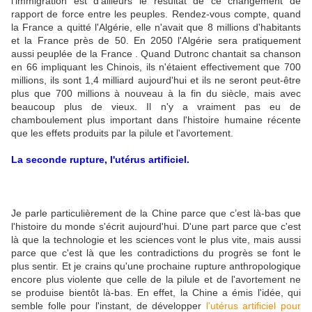
l'immigration est d'ailleurs le résultat de ce changement de
rapport de force entre les peuples. Rendez-vous compte, quand
la France a quitté l'Algérie, elle n'avait que 8 millions d'habitants
et la France près de 50. En 2050 l'Algérie sera pratiquement
aussi peuplée de la France . Quand Dutronc chantait sa chanson
en 66 impliquant les Chinois, ils n'étaient effectivement que 700
millions, ils sont 1,4 milliard aujourd'hui et ils ne seront peut-être
plus que 700 millions à nouveau à la fin du siècle, mais avec
beaucoup plus de vieux. Il n'y a vraiment pas eu de
chamboulement plus important dans l'histoire humaine récente
que les effets produits par la pilule et l'avortement.
La seconde rupture, l'utérus artificiel.
Je parle particulièrement de la Chine parce que c’est là-bas que
l'histoire du monde s'écrit aujourd'hui. D'une part parce que c'est
là que la technologie et les sciences vont le plus vite, mais aussi
parce que c'est là que les contradictions du progrès se font le
plus sentir. Et je crains qu'une prochaine rupture anthropologique
encore plus violente que celle de la pilule et de l'avortement ne
se produise bientôt là-bas. En effet, la Chine a émis l'idée, qui
semble folle pour l'instant, de développer
l'utérus artificiel pour