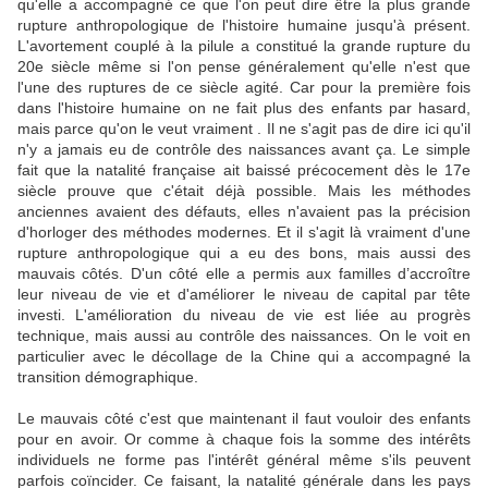
qu'elle a accompagné ce que l'on peut dire être la plus grande
rupture anthropologique de l'histoire humaine jusqu'à présent.
L'avortement couplé à la pilule a constitué la grande rupture du
20e siècle même si l'on pense généralement qu'elle n'est que
l'une des ruptures de ce siècle agité. Car pour la première fois
dans l'histoire humaine on ne fait plus des enfants par hasard,
mais parce qu'on le veut vraiment . Il ne s'agit pas de dire ici qu'il
n'y a jamais eu de contrôle des naissances avant ça. Le simple
fait que la natalité française ait baissé précocement dès le 17e
siècle prouve que c'était déjà possible. Mais les méthodes
anciennes avaient des défauts, elles n'avaient pas la précision
d'horloger des méthodes modernes. Et il s'agit là vraiment d'une
rupture anthropologique qui a eu des bons, mais aussi des
mauvais côtés. D'un côté elle a permis aux familles d’accroître
leur niveau de vie et d'améliorer le niveau de capital par tête
investi. L'amélioration du niveau de vie est liée au progrès
technique, mais aussi au contrôle des naissances. On le voit en
particulier avec le décollage de la Chine qui a accompagné la
transition démographique.
Le mauvais côté c'est que maintenant il faut vouloir des enfants
pour en avoir. Or comme à chaque fois la somme des intérêts
individuels ne forme pas l'intérêt général même s'ils peuvent
parfois coïncider. Ce faisant, la natalité générale dans les pays