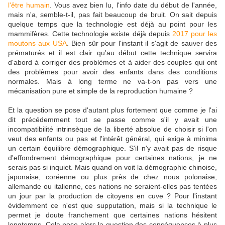
l'être humain
. Vous avez bien lu, l'info date du début de l'année,
mais n'a, semble-t-il, pas fait beaucoup de bruit. On sait depuis
quelque temps que la technologie est déjà au point pour les
mammifères. Cette technologie existe déjà depuis
2017 pour les
moutons aux USA
. Bien sûr pour l'instant il s'agit de sauver des
prématurés et il est clair qu'au début cette technique servira
d'abord à corriger des problèmes et à aider des couples qui ont
des problèmes pour avoir des enfants dans des conditions
normales. Mais à long terme ne va-t-on pas vers une
mécanisation pure et simple de la reproduction humaine ?
Et la question se pose d'autant plus fortement que comme je l'ai
dit précédemment tout se passe comme s'il y avait une
incompatibilité intrinsèque de la liberté absolue de choisir si l'on
veut des enfants ou pas et l'intérêt général, qui exige à minima
un certain équilibre démographique. S'il n'y avait pas de risque
d'effondrement démographique pour certaines nations, je ne
serais pas si inquiet. Mais quand on voit la démographie chinoise,
japonaise, coréenne ou plus près de chez nous polonaise,
allemande ou italienne, ces nations ne seraient-elles pas tentées
un jour par la production de citoyens en cuve ? Pour l'instant
évidemment ce n'est que supputation, mais si la technique le
permet je doute franchement que certaines nations hésitent
longtemps. Cela pose alors la question des conséquences à plus