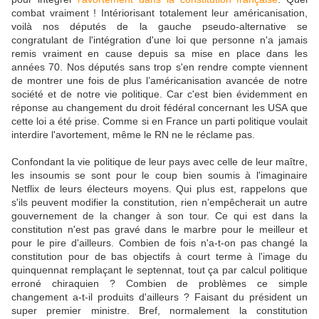
combat vraiment ! Intériorisant totalement leur américanisation,
voilà nos députés de la gauche pseudo-alternative se
congratulant de l'intégration d'une loi que personne n'a jamais
remis vraiment en cause depuis sa mise en place dans les
années 70. Nos députés sans trop s'en rendre compte viennent
de montrer une fois de plus l’américanisation avancée de notre
société et de notre vie politique. Car c'est bien évidemment en
réponse au changement du droit fédéral concernant les USA que
cette loi a été prise. Comme si en France un parti politique voulait
interdire l'avortement, même le RN ne le réclame pas.
Confondant la vie politique de leur pays avec celle de leur maître,
les insoumis se sont pour le coup bien soumis à l'imaginaire
Netflix de leurs électeurs moyens. Qui plus est, rappelons que
s'ils peuvent modifier la constitution, rien n’empêcherait un autre
gouvernement de la changer à son tour. Ce qui est dans la
constitution n'est pas gravé dans le marbre pour le meilleur et
pour le pire d'ailleurs. Combien de fois n'a-t-on pas changé la
constitution pour de bas objectifs à court terme à l'image du
quinquennat
remplaçant le septennat, tout ça par calcul politique
erroné chiraquien ? Combien de problèmes ce simple
changement a-t-il produits d'ailleurs ? Faisant du président un
super premier ministre. Bref, normalement la constitution