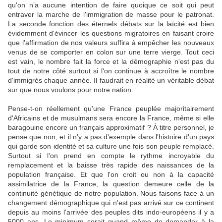
qu'on n’a aucune intention de faire quoique ce soit qui peut
entraver la marche de l'immigration de masse pour le patronat.
La seconde fonction des éternels débats sur la laïcité est bien
évidemment d'évincer les questions migratoires en faisant croire
que l'affirmation de nos valeurs suffira à empêcher les nouveaux
venus de se comporter en colon sur une terre vierge. Tout ceci
est vain, le nombre fait la force et la démographie n'est pas du
tout de notre côté surtout si l'on continue à accroître le nombre
d'immigrés chaque année. Il faudrait en réalité un véritable débat
sur que nous voulons pour notre nation.
Pense-t-on réellement qu'une France peuplée majoritairement
d'Africains et de musulmans sera encore la France, même si elle
baragouine encore un français approximatif ? À titre personnel, je
pense que non, et il n'y a pas d'exemple dans l'histoire d'un pays
qui garde son identité et sa culture une fois son peuple remplacé.
Surtout si l'on prend en compte le rythme incroyable du
remplacement et la baisse très rapide des naissances de la
population française. Et que l'on croit ou non à la capacité
assimilatrice de la France, la question demeure celle de la
continuité génétique de notre population. Nous faisons face à un
changement démographique qui n'est pas arrivé sur ce continent
depuis au moins l'arrivée des peuples dits indo-européens il y a
5000 ans. Le minimum serait quand même de demander à la