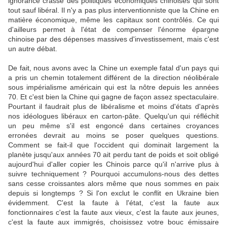
ignorance crasse des politiques économiques chinoises qui sont
tout sauf libéral. Il n'y a pas plus interventionniste que la Chine en
matière économique, même les capitaux sont contrôlés. Ce qui
d'ailleurs permet à l'état de compenser l'énorme épargne
chinoise par des dépenses massives d'investissement, mais c'est
un autre débat.
De fait, nous avons avec la Chine un exemple fatal d'un pays qui
a pris un chemin totalement différent de la direction néolibérale
sous impérialisme américain qui est la nôtre depuis les années
70. Et c'est bien la Chine qui gagne de façon assez spectaculaire.
Pourtant il faudrait plus de libéralisme et moins d'états d'après
nos idéologues libéraux en carton-pâte. Quelqu'un qui réfléchit
un peu même s'il est engoncé dans certaines croyances
erronées devrait au moins se poser quelques questions.
Comment se fait-il que l'occident qui dominait largement la
planète jusqu'aux années 70 ait perdu tant de poids et soit obligé
aujourd'hui d'aller copier les Chinois parce qu'il n'arrive plus à
suivre techniquement ? Pourquoi accumulons-nous des dettes
sans cesse croissantes alors même que nous sommes en paix
depuis si longtemps ? Si l'on exclut le conflit en Ukraine bien
évidemment. C'est la faute à l'état, c'est la faute aux
fonctionnaires c'est la faute aux vieux, c'est la faute aux jeunes,
c'est la faute aux immigrés, choisissez votre bouc émissaire