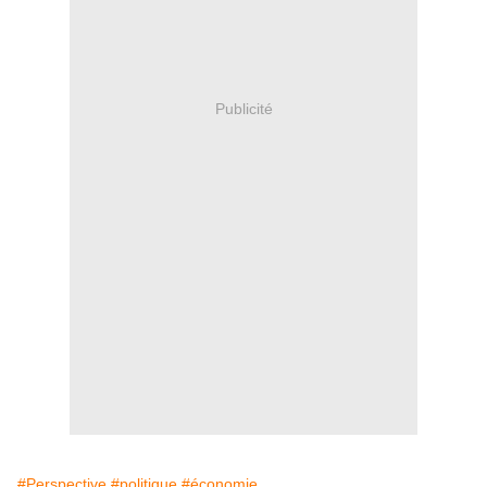
Publicité
#Perspective
#politique
#économie