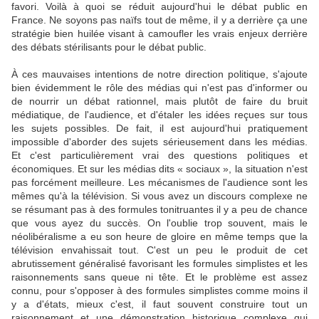
favori. Voilà à quoi se réduit aujourd'hui le débat public en
France. Ne soyons pas naïfs tout de même, il y a derrière ça une
stratégie bien huilée visant à camoufler les vrais enjeux derrière
des débats stérilisants pour le débat public.
À ces mauvaises intentions de notre direction politique, s'ajoute
bien évidemment le rôle des médias qui n'est pas d'informer ou
de nourrir un débat rationnel, mais plutôt de faire du bruit
médiatique, de l'audience, et d'étaler les idées reçues sur tous
les sujets possibles. De fait, il est aujourd'hui pratiquement
impossible d'aborder des sujets sérieusement dans les médias.
Et c'est particulièrement vrai des questions politiques et
économiques. Et sur les médias dits « sociaux », la situation n'est
pas forcément meilleure. Les mécanismes de l'audience sont les
mêmes qu'à la télévision. Si vous avez un discours complexe ne
se résumant pas à des formules tonitruantes il y a peu de chance
que vous ayez du succès. On l'oublie trop souvent, mais le
néolibéralisme a eu son heure de gloire en même temps que la
télévision envahissait tout. C'est un peu le produit de cet
abrutissement généralisé favorisant les formules simplistes et les
raisonnements sans queue ni tête. Et le problème est assez
connu, pour s'opposer à des formules simplistes comme moins il
y a d'états, mieux c'est, il faut souvent construire tout un
raisonnement et une démonstration historique complexe qui