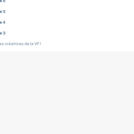
e 6
e 5
e 4
e 3
s créatrices de la VF !
e 2
e 1
e Mektoub My Love arrive enfin ! Rencontre avec Shaïn Boumedine et Sal
i : après Toni en famille
elle réalise le bouleversant Dites lui que je l'aime
ais ! Rencontre autour de Vie privée de Rebecca Zlotowski
 de Marguerite, Grave... Rencontre avec Ella Rumpf
 Les Rêveurs, un film intime sur la santé mentale