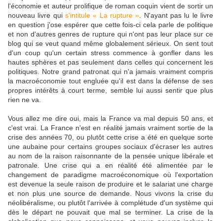
l'économie et auteur prolifique de roman coquin vient de sortir un
nouveau livre qui
s'intitule « La rupture »
. N'ayant pas lu le livre
en question j'ose espérer que cette fois-ci cela parle de politique
et non d'autres genres de rupture qui n'ont pas leur place sur ce
blog qui se veut quand même globalement sérieux. On sent tout
d'un coup qu'un certain stress commence à gonfler dans les
hautes sphères et pas seulement dans celles qui concernent les
politiques. Notre grand patronat qui n'a jamais vraiment compris
la macroéconomie tout engluée qu'il est dans la défense de ses
propres intérêts à court terme, semble lui aussi sentir que plus
rien ne va.
Vous allez me dire oui, mais la France va mal depuis 50 ans, et
c'est vrai. La France n'est en réalité jamais vraiment sortie de la
crise des années 70, ou plutôt cette crise a été en quelque sorte
une aubaine pour certains groupes sociaux d'écraser les autres
au nom de la raison raisonnante de la pensée unique libérale et
patronale. Une crise qui a en réalité été alimentée par le
changement de paradigme macroéconomique où l'exportation
est devenue la seule raison de produire et le salariat une charge
et non plus une source de demande. Nous vivons la crise du
néolibéralisme, ou plutôt l'arrivée à complétude d'un système qui
dès le départ ne pouvait que mal se terminer. La crise de la