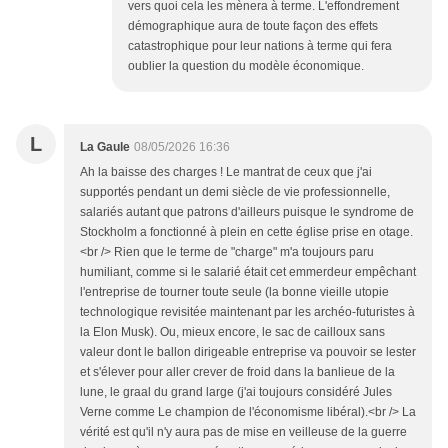
vers quoi cela les mènera à terme. L'effondrement
démographique aura de toute façon des effets
catastrophique pour leur nations à terme qui fera
oublier la question du modèle économique.
L
La Gaule
08/05/2026 16:36
Ah la baisse des charges ! Le mantrat de ceux que j'ai
supportés pendant un demi siècle de vie professionnelle,
salariés autant que patrons d'ailleurs puisque le syndrome de
Stockholm a fonctionné à plein en cette église prise en otage.
<br /> Rien que le terme de "charge" m'a toujours paru
humiliant, comme si le salarié était cet emmerdeur empêchant
l'entreprise de tourner toute seule (la bonne vieille utopie
technologique revisitée maintenant par les archéo-futuristes à
la Elon Musk). Ou, mieux encore, le sac de cailloux sans
valeur dont le ballon dirigeable entreprise va pouvoir se lester
et s'élever pour aller crever de froid dans la banlieue de la
lune, le graal du grand large (j'ai toujours considéré Jules
Verne comme Le champion de l'économisme libéral).<br /> La
vérité est qu'il n'y aura pas de mise en veilleuse de la guerre