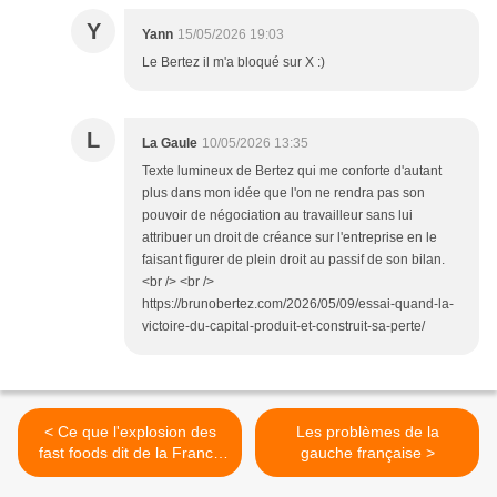
Y
Yann
15/05/2026 19:03
Le Bertez il m'a bloqué sur X :)
L
La Gaule
10/05/2026 13:35
Texte lumineux de Bertez qui me conforte d'autant
plus dans mon idée que l'on ne rendra pas son
pouvoir de négociation au travailleur sans lui
attribuer un droit de créance sur l'entreprise en le
faisant figurer de plein droit au passif de son bilan.
<br /> <br />
https://brunobertez.com/2026/05/09/essai-quand-la-
victoire-du-capital-produit-et-construit-sa-perte/
< Ce que l'explosion des
Les problèmes de la
fast foods dit de la France
gauche française >
actuelle