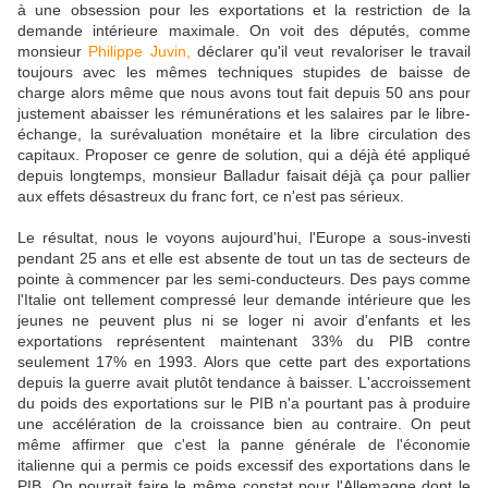
à une obsession pour les exportations et la restriction de la
demande intérieure maximale. On voit des députés, comme
monsieur
Philippe Juvin
,
déclarer qu'il veut revaloriser le travail
toujours avec les mêmes techniques stupides de baisse de
charge alors même que nous avons tout fait depuis 50 ans pour
justement abaisser les rémunérations et les salaires par le libre-
échange, la surévaluation monétaire et la libre circulation des
capitaux. Proposer ce genre de solution, qui a déjà été appliqué
depuis longtemps, monsieur Balladur faisait déjà ça pour pallier
aux effets désastreux du franc fort, ce n'est pas sérieux.
Le résultat, nous le voyons aujourd'hui, l'Europe a sous-investi
pendant 25 ans et elle est absente de tout un tas de secteurs de
pointe à commencer par les semi-conducteurs. Des pays comme
l'Italie ont tellement compressé leur demande intérieure que les
jeunes ne peuvent plus ni se loger ni avoir d'enfants et les
exportations représentent maintenant 33% du PIB contre
seulement 17% en 1993. Alors que cette part des exportations
depuis la guerre avait plutôt tendance à baisser. L'accroissement
du poids des exportations sur le PIB n'a pourtant pas à produire
une accélération de la croissance bien au contraire. On peut
même affirmer que c'est la panne générale de l'économie
italienne qui a permis ce poids excessif des exportations dans le
PIB. On pourrait faire le même constat pour l'Allemagne dont le