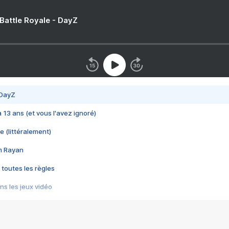
 Battle Royale - DayZ
 DayZ
 a 13 ans (et vous l'avez ignoré)
e (littéralement)
im Rayan
 toutes les règles
s les jeux vidéo
us choquant de Rockstar ? - Le scandale BULLY
e plus moche de Steam