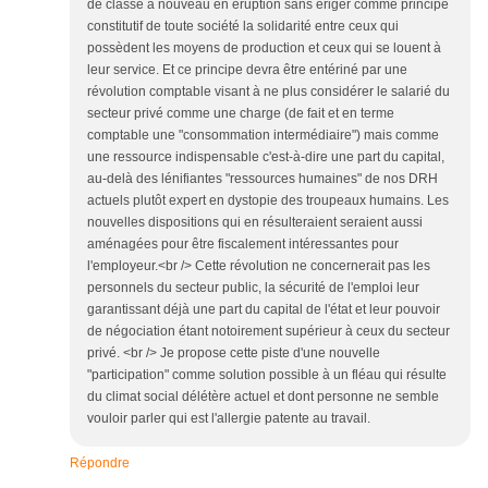
de classe à nouveau en éruption sans ériger comme principe
constitutif de toute société la solidarité entre ceux qui
possèdent les moyens de production et ceux qui se louent à
leur service. Et ce principe devra être entériné par une
révolution comptable visant à ne plus considérer le salarié du
secteur privé comme une charge (de fait et en terme
comptable une "consommation intermédiaire") mais comme
une ressource indispensable c'est-à-dire une part du capital,
au-delà des lénifiantes "ressources humaines" de nos DRH
actuels plutôt expert en dystopie des troupeaux humains. Les
nouvelles dispositions qui en résulteraient seraient aussi
aménagées pour être fiscalement intéressantes pour
l'employeur.<br /> Cette révolution ne concernerait pas les
personnels du secteur public, la sécurité de l'emploi leur
garantissant déjà une part du capital de l'état et leur pouvoir
de négociation étant notoirement supérieur à ceux du secteur
privé. <br /> Je propose cette piste d'une nouvelle
"participation" comme solution possible à un fléau qui résulte
du climat social délétère actuel et dont personne ne semble
vouloir parler qui est l'allergie patente au travail.
Répondre