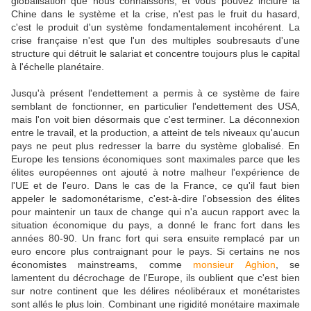
globalisation que nous connaissons, et vous pouvez inclure la
Chine dans le système et la crise, n'est pas le fruit du hasard,
c'est le produit d'un système fondamentalement incohérent. La
crise française n'est que l'un des multiples soubresauts d'une
structure qui détruit le salariat et concentre toujours plus le capital
à l'échelle planétaire.
Jusqu'à présent l'endettement a permis à ce système de faire
semblant de fonctionner, en particulier l'endettement des USA,
mais l'on voit bien désormais que c'est terminer. La déconnexion
entre le travail, et la production, a atteint de tels niveaux qu'aucun
pays ne peut plus redresser la barre du système globalisé. En
Europe les tensions économiques sont maximales parce que les
élites européennes ont ajouté à notre malheur l'expérience de
l'UE et de l'euro. Dans le cas de la France, ce qu'il faut bien
appeler le sadomonétarisme, c'est-à-dire l'obsession des élites
pour maintenir un taux de change qui n'a aucun rapport avec la
situation économique du pays, a donné le franc fort dans les
années 80-90. Un franc fort qui sera ensuite remplacé par un
euro encore plus contraignant pour le pays. Si certains ne nos
économistes mainstreams, comme
monsieur Aghion
, se
lamentent du décrochage de l'Europe, ils oublient que c'est bien
sur notre continent que les délires néolibéraux et monétaristes
sont allés le plus loin. Combinant une rigidité monétaire maximale