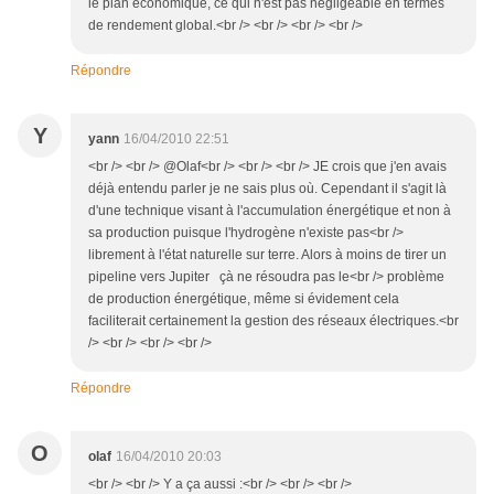
le plan économique, ce qui n'est pas négligeable en termes
de rendement global.<br /> <br /> <br /> <br />
Répondre
Y
yann
16/04/2010 22:51
<br /> <br /> @Olaf<br /> <br /> <br /> JE crois que j'en avais
déjà entendu parler je ne sais plus où. Cependant il s'agit là
d'une technique visant à l'accumulation énergétique et non à
sa production puisque l'hydrogène n'existe pas<br />
librement à l'état naturelle sur terre. Alors à moins de tirer un
pipeline vers Jupiter çà ne résoudra pas le<br /> problème
de production énergétique, même si évidement cela
faciliterait certainement la gestion des réseaux électriques.<br
/> <br /> <br /> <br />
Répondre
O
olaf
16/04/2010 20:03
<br /> <br /> Y a ça aussi :<br /> <br /> <br />