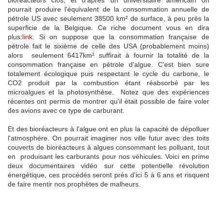
bioréacteurs clos, et d'après un universitaire américain on
pourrait produire l'équivalent de la consommation annuelle de
pétrole US avec seulement 38500 km² de surface, à peu près la
superficie de la Belgique. Ce riche document vous en dira
plus:
link
. Si on suppose que la consommation française de
pétrole fait le sixième de celle des USA (probablement moins)
alors seulement 6417km² suffirait à fournir la totalité de la
consommation française en pétrole d'algue. C'est bien sure
totalement écologique puis respectant le cycle du carbone, le
CO2 produit par la combustion étant réabsorbé par les
microalgues et la photosynthèse. Notez que des expériences
récentes ont permis de montrer qu'il était possible de faire voler
des avions avec ce type de carburant.
Et des bioréacteurs à l'algue ont en plus la capacité de dépolluer
l'atmosphère. On pourrait imaginer nos ville futur avec des toits
couverts de bioréacteurs à algues consommant les polluant, tout
en produisant les carburants pour nos véhicules. Voici en prime
deux documentaires vidéo sur cette potentielle révolution
énergétique, ces procédés seront près d'ici 5 à 6 ans et risquent
de faire mentir nos prophètes de malheurs.