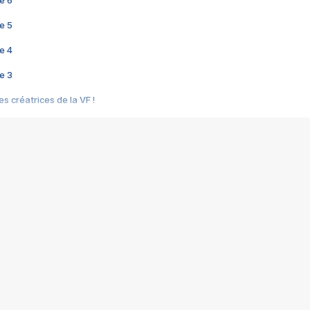
e 6
e 5
e 4
e 3
s créatrices de la VF !
e 2
e 1
e Mektoub My Love arrive enfin ! Rencontre avec Shaïn Boumedine et Sal
i : après Toni en famille
elle réalise le bouleversant Dites lui que je l'aime
ais ! Rencontre autour de Vie privée de Rebecca Zlotowski
 de Marguerite, Grave... Rencontre avec Ella Rumpf
 Les Rêveurs, un film intime sur la santé mentale