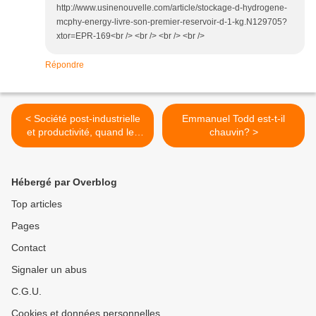
http://www.usinenouvelle.com/article/stockage-d-hydrogene-
mcphy-energy-livre-son-premier-reservoir-d-1-kg.N129705?
xtor=EPR-169<br /> <br /> <br /> <br />
Répondre
< Société post-industrielle
Emmanuel Todd est-t-il
et productivité, quand les
chauvin? >
mots ne veulent plus rien
dire(partie1).
Hébergé par Overblog
Top articles
Pages
Contact
Signaler un abus
C.G.U.
Cookies et données personnelles