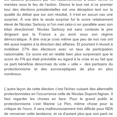
menées sous le feu de l'action. Disons le tout net si ce premier
tour des élections présidentielles est une déception tant sur la
qualité du débat que sur son résultat, il n'est en aucun cas une
surprise. À vrai dire la seule surprise fut le score relativement
élevé de Nicolas Sarkozy si l'on met celui-ci en parallèle avec son
bilan directionnel. Nicolas Sarkozy est sans conteste le pire
dirigeant que la France a pu avoir sous son régime
démocratique. À dire vrai je crois même que peu de nos rois ont
été aussi inaptes à la direction des affaires. Et pourtant il réussit à
mobiliser 27% des électeurs avec un taux de participation
raisonnable. Ce score est en réalité bien plus surprenant que le
score du FN qui était prévisible eu égard à la crise et au fait que
ce parti bénéficie désormais du vote « utile » des partisans du
protectionnisme et des eurosceptiques de plus en plus
nombreux.
L'autre leçon de cette élection c'est l'échec cuisant des alternatifs
protectionnistes en l’occurrence celle de Nicolas Dupont Aignan. Il
faut regarder les choses en face. Pour le grand public le
protectionnisme c'est Marine Le Pen, même chose pour la
critique de l'euro. Il sera malheureusement très difficile pour NDA
de renverser cette tendance, et ce d'autant plus que son parti ne