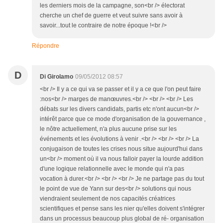
les derniers mois de la campagne, son<br /> électorat
cherche un chef de guerre et veut suivre sans avoir à
savoir...tout le contraire de notre époque !<br />
Répondre
D
Di Girolamo
09/05/2012 08:57
<br /> Il y a ce qui va se passer et il y a ce que l'on peut faire
:nos<br /> marges de manœuvres.<br /> <br /> <br /> Les
débats sur les divers candidats, partis etc n'ont aucun<br />
intérêt parce que ce mode d'organisation de la gouvernance ,
le nôtre actuellement, n'a plus aucune prise sur les
événements et les évolutions à venir .<br /> <br /> <br /> La
conjugaison de toutes les crises nous situe aujourd'hui dans
un<br /> moment où il va nous falloir payer la lourde addition
d'une logique relationnelle avec le monde qui n'a pas
vocation à durer.<br /> <br /> <br /> Je ne partage pas du tout
le point de vue de Yann sur des<br /> solutions qui nous
viendraient seulement de nos capacités créatrices
scientifiques et pense sans les nier qu'elles doivent s'intégrer
dans un processus beaucoup plus global de ré- organisation