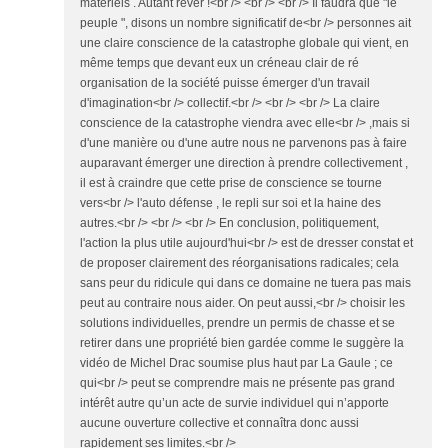
matériels . Autant rêver !<br /> <br /> <br /> Il faudra que "le
peuple ", disons un nombre significatif de<br /> personnes ait
une claire conscience de la catastrophe globale qui vient, en
même temps que devant eux un créneau clair de ré
organisation de la société puisse émerger d'un travail
d'imagination<br /> collectif.<br /> <br /> <br /> La claire
conscience de la catastrophe viendra avec elle<br /> ,mais si
d'une manière ou d'une autre nous ne parvenons pas à faire
auparavant émerger une direction à prendre collectivement ,
il est à craindre que cette prise de conscience se tourne
vers<br /> l'auto défense , le repli sur soi et la haine des
autres.<br /> <br /> <br /> En conclusion, politiquement,
l'action la plus utile aujourd'hui<br /> est de dresser constat et
de proposer clairement des réorganisations radicales; cela
sans peur du ridicule qui dans ce domaine ne tuera pas mais
peut au contraire nous aider. On peut aussi,<br /> choisir les
solutions individuelles, prendre un permis de chasse et se
retirer dans une propriété bien gardée comme le suggère la
vidéo de Michel Drac soumise plus haut par La Gaule ; ce
qui<br /> peut se comprendre mais ne présente pas grand
intérêt autre qu’un acte de survie individuel qui n’apporte
aucune ouverture collective et connaîtra donc aussi
rapidement ses limites.<br />