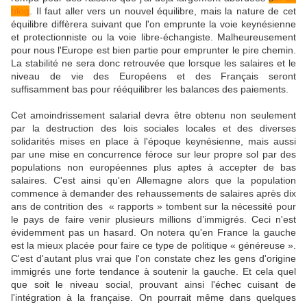
blog
. Il faut aller vers un nouvel équilibre, mais la nature de cet
équilibre diffèrera suivant que l'on emprunte la voie keynésienne
et protectionniste ou la voie libre-échangiste. Malheureusement
pour nous l'Europe est bien partie pour emprunter le pire chemin.
La stabilité ne sera donc retrouvée que lorsque les salaires et le
niveau de vie des Européens et des Français seront
suffisamment bas pour rééquilibrer les balances des paiements.
Cet amoindrissement salarial devra être obtenu non seulement
par la destruction des lois sociales locales et des diverses
solidarités mises en place à l'époque keynésienne, mais aussi
par une mise en concurrence féroce sur leur propre sol par des
populations non européennes plus aptes à accepter de bas
salaires. C'est ainsi qu'en Allemagne alors que la population
commence à demander des rehaussements de salaires après dix
ans de contrition des « rapports » tombent sur la nécessité pour
le pays de faire venir plusieurs millions d’immigrés. Ceci n'est
évidemment pas un hasard. On notera qu'en France la gauche
est la mieux placée pour faire ce type de politique « généreuse ».
C'est d'autant plus vrai que l'on constate chez les gens d'origine
immigrés une forte tendance à soutenir la gauche. Et cela quel
que soit le niveau social, prouvant ainsi l'échec cuisant de
l'intégration à la française. On pourrait même dans quelques