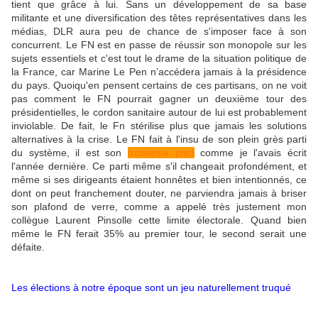
tient que grâce à lui. Sans un développement de sa base
militante et une diversification des têtes représentatives dans les
médias, DLR aura peu de chance de s'imposer face à son
concurrent. Le FN est en passe de réussir son monopole sur les
sujets essentiels et c'est tout le drame de la situation politique de
la France, car Marine Le Pen n’accédera jamais à la présidence
du pays. Quoiqu'en pensent certains de ces partisans, on ne voit
pas comment le FN pourrait gagner un deuxième tour des
présidentielles, le cordon sanitaire autour de lui est probablement
inviolable. De fait, le Fn stérilise plus que jamais les solutions
alternatives à la crise. Le FN fait à l'insu de son plein grès parti
du système, il est son
troisième pied
comme je l'avais écrit
l'année dernière. Ce parti même s'il changeait profondément, et
même si ses dirigeants étaient honnêtes et bien intentionnés, ce
dont on peut franchement douter, ne parviendra jamais à briser
son plafond de verre, comme a appelé très justement mon
collègue Laurent Pinsolle cette limite électorale. Quand bien
même le FN ferait 35% au premier tour, le second serait une
défaite.
Les élections à notre époque sont un jeu naturellement truqué