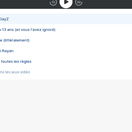
 DayZ
 a 13 ans (et vous l'avez ignoré)
e (littéralement)
im Rayan
 toutes les règles
s les jeux vidéo
us choquant de Rockstar ? - Le scandale BULLY
e plus moche de Steam
du RÊVE tourne au CAUCHEMAR
pendant 8 heures
it… à tort