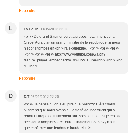
Répondre
L
La Gaule
08/05/2012 23:16
<br /> Du grand Sapir encore, à propos notamment de la
Grèce. Aurait fait un grand ministre de la république, si nous
n’étions tombés en<br /> raie-publique…<br /> <br /> <br />
<br /> <br /> <br /> http://www.youtube.com/watch?
feature=player_embedded&v=smHrVc3_JbA<br /> <br /> <br
/> <br />
Répondre
D
D.T
08/05/2012 22:25
<br /> Je pense qu'on a eu pire que Sarkozy. C'était sous
Mitterand que nous avons eu le traité de Maastricht qui a
rendu l'Europe definitivement anti-sociale. Et aussi je crois la
decision d'adopter<br /> l'euro. Finalement Sarkozy n'a fait
que confirmer une tendance lourde.<br />