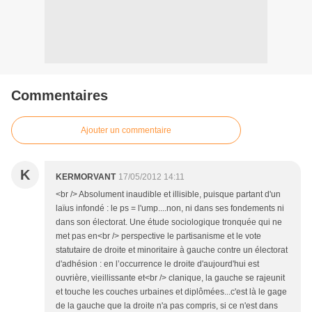
Commentaires
Ajouter un commentaire
K
KERMORVANT
17/05/2012 14:11
<br /> Absolument inaudible et illisible, puisque partant d'un
laïus infondé : le ps = l'ump....non, ni dans ses fondements ni
dans son électorat. Une étude sociologique tronquée qui ne
met pas en<br /> perspective le partisanisme et le vote
statutaire de droite et minoritaire à gauche contre un électorat
d'adhésion : en l’occurrence le droite d'aujourd'hui est
ouvrière, vieillissante et<br /> clanique, la gauche se rajeunit
et touche les couches urbaines et diplômées...c'est là le gage
de la gauche que la droite n'a pas compris, si ce n'est dans