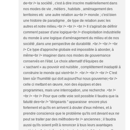
de<br /> la société , c'est à dire inscrire matériellement dans
nos modes de vie , métiers , habitats , aménagement des
territoires etc une autre relation au<br /> monde ; c'est bien
une histoire de paradigme , de type de relation avec les
autres et notre milieu.<br /> <br /> <br /> Il s'agirait de définir
comment passer d'une logique<br /> d'exploitation industrielle
du monde à une logique d'aménagement du milieu et de nos
société ,dans une perspective de durabilité .<br /> <br /> <br
/> Ce type d'approche globale est impossible à aborder, à
même<br /> imaginer dans nos modes de gouvernance
conservés en l'état. Le choix alternatif d'équipes de
« sachant » au pouvoir est nuisible , complètement inadapté à
construire le monde qui vient<br /> .<br /> <br /> <br /> C'est
bien sûr l'humilité qui doit aujourd'hui nous gouverner,<br />
celle ci mettant en œuvre, non des équipes et des
programmes, mais une interrogation, une recherche .<br />
<br /> <br /> Pour que cette voie soit possible il faudra que la
fatuité des<br /> "dirigeants " apparaisse encore plus
fortement et qu'ils en arrivent à douter d'eux mêmes, et à
prendre conscience que le problème qu'ils ont devant eux ne
peut se traiter par des méthodes<br /> anciennes ; il faudra
aussi qu'ils soient prêt à renoncer à tous leurs avantages