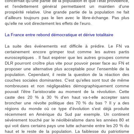
concernait qu'une partie de la population et que l'état providence,
et l'endettement général permettaient un maintien d'une
prospérité relative. Une grande partie de la population ne fait
d'ailleurs toujours pas le lien avec le libre-échange. Pas plus
qu'elle ne voit directement les effets de l'euro.
La France entre rebond démocratique et dérive totalitaire
La suite des événements est difficile à prédire. Le FN va
certainement encore grimper tout comme les autres partis
eurosceptiques . Il faut espérer que les autres groupes comme
DLR pourront croître plus vite pour pouvoir peser face au FN et
proposer une alternative plus acceptable pour l'ensemble de la
population. Cependant, il reste la question de la réaction des
couches sociales dominantes. C'est qu'elles sont tout de même
nombreuses et non négligeables démographiquement comme
pouvait l'être l'aristocratie au moment de la révolution. Cette
caste des 20 % à 30 % d'en haut va-t-elle accepter sans
broncher une révolte politique des 70 % du bas ? Il y a des
régions du monde où ce type d'évolution s'est déjà produite
récemment en Amérique du Sud par exemple. Un continent
sévèrement touché par le néolibéralisme dans les années 80 et
qui voit dans certains pays une lutte acharnée entre les 20 % du
haut et le reste de la population. La faiblesse du patriotisme