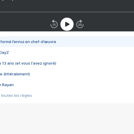
nsformé l’ennui en chef-d’œuvre
 DayZ
 a 13 ans (et vous l'avez ignoré)
e (littéralement)
im Rayan
 toutes les règles
s les jeux vidéo
us choquant de Rockstar ? - Le scandale BULLY
e plus moche de Steam