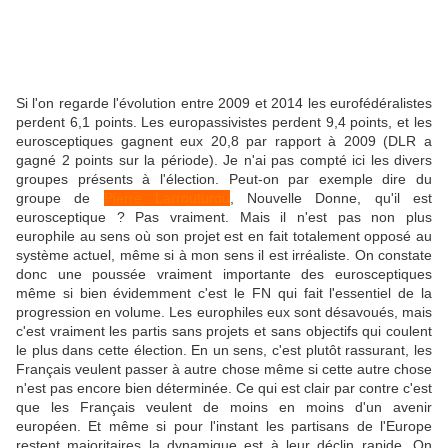
Si l'on regarde l'évolution entre 2009 et 2014 les eurofédéralistes
perdent 6,1 points. Les europassivistes perdent 9,4 points, et les
eurosceptiques gagnent eux 20,8 par rapport à 2009 (DLR a
gagné 2 points sur la période). Je n'ai pas compté ici les divers
groupes présents à l'élection. Peut-on par exemple dire du
groupe de
Pierre Larrouturou
, Nouvelle Donne, qu'il est
eurosceptique ? Pas vraiment. Mais il n'est pas non plus
europhile au sens où son projet est en fait totalement opposé au
système actuel, même si à mon sens il est irréaliste. On constate
donc une poussée vraiment importante des eurosceptiques
même si bien évidemment c'est le FN qui fait l'essentiel de la
progression en volume. Les europhiles eux sont désavoués, mais
c'est vraiment les partis sans projets et sans objectifs qui coulent
le plus dans cette élection. En un sens, c'est plutôt rassurant, les
Français veulent passer à autre chose même si cette autre chose
n'est pas encore bien déterminée. Ce qui est clair par contre c'est
que les Français veulent de moins en moins d'un avenir
européen. Et même si pour l'instant les partisans de l'Europe
restent majoritaires la dynamique est à leur déclin rapide. On