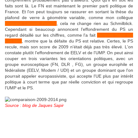
comprennent probablement pas d'ailleurs. Quoi qu'il en soit les
faits sont là. Le FN est maintenant le premier parti politique de
France. Et l'on peut toujours se rassurer en sortant la thèse du
plafond de verre à géométrie variable, comme mon collègue
blogueur Laurent Pinsolle
, cela ne change rien au Schmilblick.
Cependant si beaucoup annoncent l'effondrement du PS un
regard détaillé sur les chiffres, comme l'a fait
Jacques Sapir sur
son blog
, montre que la défaite du PS est relative. Certes, le PS
recule, mais son score de 2009 n'était déjà pas très élevé. L'on
constate plutôt l'effondrement de EELV et de l'UMP. On peut ainsi
couper en trois variantes les orientations politiques, avec un
groupe eurosceptique (FN, DLR , FG), un groupe europhile et
fédéraliste (EELV, Modem / UDI) et un groupe dominant que l'on
pourrait appeler europassiviste, qui accepte l'UE plus par intérêt
politique à court terme que par réelle conviction et qui regroupe
l'UMP et le PS.
Source : blog de Jaques Sapir