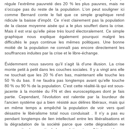
régule l'extrême pauvreté des 20 % les plus pauvres, mais ne
s'occupe pas du reste de la population. L'on peut souligner ici
comme Bernard conte le fait que ce simple graphique rend
ridicule la baisse d'impôt. Ce n'est clairement pas la population
de la classe moyenne aisée qui a le plus souffert dans la crise.
Mais il est vrai qu'elle pèse très lourd électoralement. Ce simple
graphique nous explique également pourquoi malgré les
difficultés le pays continue les mêmes politiques. Une bonne
moitié de la population ne connaît pas encore directement les
souffrances induites par la crise et le libre-échange.
Évidemment nous savons qu'il s'agit là d'une illusion. La crise
monte petit à petit dans les couches sociales. Il y a vingt ans elle
ne touchait que les 20 % d'en bas, maintenant elle touche les
50 % du bas. Il ne faudra pas longtemps avant qu'elle touche
80 % ou 90 % de la population. C'est cette réalité-là qui est sous-
jacente à la montée du FN et des eurosceptiques dont je fais
partie. Cependant, l'évolution est ralentie par la lourdeur de
l'ancien système qui a bien résisté aux délires libéraux, mais qui
en même temps a empêché la population de voir vers quel
désastre le libéralisme total nous conduisait . Il n'y a pas eu
pendant longtemps de lien intellectuel entre les libéralisations et
la dégradation de la société parce que cette dégradation ne