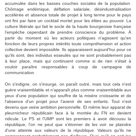
accumulée dans les basses couches sociales de la population.
Chômage endémique, déflation salariale, désindustrialisation
accélérée et absence totale de projet à long terme pour le pays
ont fini par faire un cocktail mortel pour les élites au pouvoir. La
culture libérale qui fait le socle de la haute bourgeoisie française
l’empêche cependant de prendre conscience du problème. À
partir du moment où les acteurs politiques n'agissent qu'en
fonction de leurs propres intérêts toute compréhension et action
collective devient impossible. Ils apparaissent aujourd'hui pour ce
qu'ils sont, des individus esseulés qui ne sont probablement pas
à leur place, mais qui continuent comme si de rien n'était à
vouloir paraître responsables à coup de campagne de
communication.
On s'indigne, on s'insurge, on paraît outré, mais tout cela n'est
guère vraisemblable et n’apparaît plus comme vraisemblable aux
yeux d'une population qui souffre de la misère croissante et de
l'absence d'un projet pour l'avenir de ses enfants. Tout n'est
devenu que veine ambition personnelle. Et même leur apparat de
pleurnicheur républicain face à la montée du FN en devient
ridicule. Le PS et l'UMP sont les premiers à avoir décousu la
république, l'on ne peut que s'étonner de les voir se plaindre
d'une atteinte aux valeurs de la république. Valeurs qu'ils ne