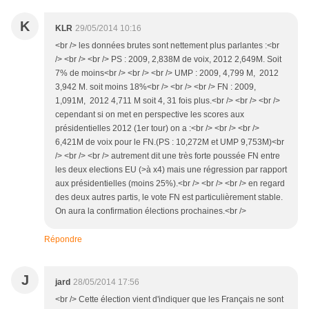
K
KLR
29/05/2014 10:16
<br /> les données brutes sont nettement plus parlantes :<br
/> <br /> <br /> PS : 2009, 2,838M de voix, 2012 2,649M. Soit
7% de moins<br /> <br /> <br /> UMP : 2009, 4,799 M, 2012
3,942 M. soit moins 18%<br /> <br /> <br /> FN : 2009,
1,091M, 2012 4,711 M soit 4, 31 fois plus.<br /> <br /> <br />
cependant si on met en perspective les scores aux
présidentielles 2012 (1er tour) on a :<br /> <br /> <br />
6,421M de voix pour le FN.(PS : 10,272M et UMP 9,753M)<br
/> <br /> <br /> autrement dit une très forte poussée FN entre
les deux elections EU (>à x4) mais une régression par rapport
aux présidentielles (moins 25%).<br /> <br /> <br /> en regard
des deux autres partis, le vote FN est particulièrement stable.
On aura la confirmation élections prochaines.<br />
Répondre
J
jard
28/05/2014 17:56
<br /> Cette élection vient d'indiquer que les Français ne sont