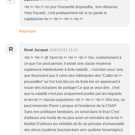
<br /> <br /> Un jour l'humanité disparaîtra, bon débarras
Yves Pacalet...c'est pratiquement sûr si on garde le
capitalisme<br /> <br /> <br /> <br />
Répondre
R
René Jacquot
24/01/2011 16:12
<br /> <br /> @ Yann<br /> <br /> <br /> Oui, contrairement à
ce que l'on peut penser, il existe une classe moyenne
supérieure intellectuelle à forte natalité... c'est bien pour cela
que fleurissent aux 4 coins des métropoles des "Cafés<br />
poussettes" où l'on boit des jus de fruits bio en apprenant à
nouer des écharpes de portage! Ce que je veux dire , c'est
que la natalité n'est pas uniquement portée par les migrants
et les<br /> classes populaires.<br /> <br /> <br /> Dès lors, on
peut remercier Pierre Laroque et l'existence de la CNAF!
Sans nos politiques familiales, on serait dans le trou! C'est
d'ailleurs une honte de ne plus avoir un ministère de la<br />
famille! D'ailleurs les vélléités de fin du principe d'universalité
des allocs (système biscmarckien vers système beveridgien)