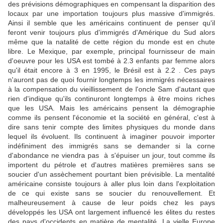
des prévisions démographiques en compensant la disparition des
locaux par une importation toujours plus massive d'immigrés.
Ainsi il semble que les américains continuent de penser qu'il
feront venir toujours plus d'immigrés d'Amérique du Sud alors
même que la natalité de cette région du monde est en chute
libre. Le Mexique, par exemple, principal fournisseur de main
d'oeuvre pour les USA est tombé à 2.3 enfants par femme alors
qu'il était encore à 3 en 1995, le Brésil est à 2.2 . Ces pays
n'auront pas de quoi fournir longtemps les immigrés nécessaires
à la compensation du vieillissement de l'oncle Sam d'autant que
rien d'indique qu'ils continuront longtemps à être moins riches
que les USA. Mais les américains pensent la démographie
comme ils pensent l'économie et la société en général, c'est à
dire sans tenir compte des limites physiques du monde dans
lequel ils évoluent. Ils continuent à imaginer pouvoir importer
indéfiniment des immigrés sans se demander si la corne
d'abondance ne viendra pas à s'épuiser un jour, tout comme ils
importent du pétrole et d'autres matières premières sans se
soucier d'un assèchement pourtant bien prévisible. La mentalité
américaine consiste toujours à aller plus loin dans l'exploitation
de ce qui existe sans se soucier du renouvellement. Et
malheureusement à cause de leur poids chez les pays
développés les USA ont largement influencé les élites du restes
des pays d'occidents en matière de mentalité. La vielle Europe