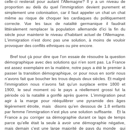
celle-ci resterait pour autant l'Allemagne? Il y a un niveau de
proportion au delà du quel l'immigration devient purement et
simplement une colonisation, car il faut appeler un chat un chat
même au risque de choquer les cardiaques du politiquement
correcte. Vue les taux de natalité germanique il faudrait
littéralement remplacer la population allemande d'ici la fin du
siècle pour maintenir le niveau d'habitant actuel de l'Allemagne.
L'immigration n'est donc pas une solution, à moins de vouloir
provoquer des conflits ethniques ou pire encore.
Bref tout çà pour dire que l'on essaie de résoudre la question
démographique avec des solutions qui n'en sont pas. La France
est assez exemplaire en la matière, notre pays a été le premier à
passer la transition démographique, or pour nous en sortir nous
n'avons fait que boucher les trous depuis deux siècles. Et malgré
l'immigration nous n'avons fait qu'un surplace entre 1800 et
1900, le seul moment où le pays a réellement grossi fut la
période où la natalité a gonflé après guerre. L'immigration peut
agir à la marge pour rééquilibrer une pyramide des âges
légèrement étroite, mais disons qu'en dessous de 1.8 enfants
par femme l'immigration n'est plus une solution suffisante. Et la
France a pu corriger sa démographie durant ce laps de temps
parce qu'elle était la seule à avoir une démographie négative,
mais demain c'est une large majorité de pays du monde qui