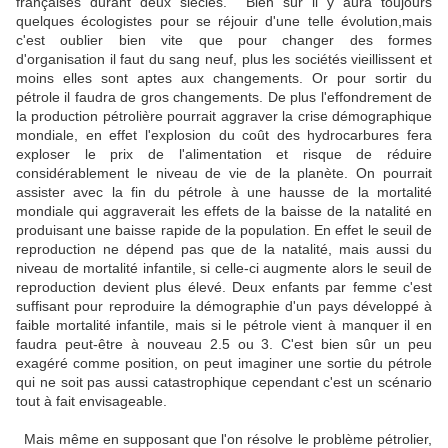
françaises durant deux siècles. Bien sûr il y aura toujours
quelques écologistes pour se réjouir d'une telle évolution,mais
c'est oublier bien vite que pour changer des formes
d'organisation il faut du sang neuf, plus les sociétés vieillissent et
moins elles sont aptes aux changements. Or pour sortir du
pétrole il faudra de gros changements. De plus l'effondrement de
la production pétrolière pourrait aggraver la crise démographique
mondiale, en effet l'explosion du coût des hydrocarbures fera
exploser le prix de l'alimentation et risque de réduire
considérablement le niveau de vie de la planète. On pourrait
assister avec la fin du pétrole à une hausse de la mortalité
mondiale qui aggraverait les effets de la baisse de la natalité en
produisant une baisse rapide de la population. En effet le seuil de
reproduction ne dépend pas que de la natalité, mais aussi du
niveau de mortalité infantile, si celle-ci augmente alors le seuil de
reproduction devient plus élevé. Deux enfants par femme c'est
suffisant pour reproduire la démographie d'un pays développé à
faible mortalité infantile, mais si le pétrole vient à manquer il en
faudra peut-être à nouveau 2.5 ou 3. C'est bien sûr un peu
exagéré comme position, on peut imaginer une sortie du pétrole
qui ne soit pas aussi catastrophique cependant c'est un scénario
tout à fait envisageable.
Mais même en supposant que l'on résolve le problème pétrolier,