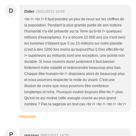
D
Didier
28/01/2011 18:09
<br /> <br /> Il faut prendre un peu de recul sur les chiffres de
la population. Pendant la plus grande partie de son histoire
l'humanité n'a été présente sur la Terre qu'à<br /> quelques
millions d'exemplaires. Il y a encore 10 000 ans (ce n'est rien)
les hommes n'étaient que 5 ou 10 millions sur notre planète
(c'est à dire 1000 fois moins qu'aujourd'hui !) Des effectifs<br
/> supérieurs au milliards sont une exception, une pointe non
durable. Si nous voulons durer justement il faut baisser
fortement notre natalité et redescendre beaucoup plus bas.
Chaque être humain<br /> disposera alors de beaucoup plus
et nous pourrons respecter le reste du vivant. C'est une
illusion de croire que nous pourrons être nombreux
longtemps et riche. Pourquoi vouloir toujours être<br /> plus.
Qu'est ce qui motive cette aveugle course au plus grand
nombre ? Pas la sagesse en tout cas.<br /> <br /> <br /> <br />
Répondre
P
pgazeau
28/01/2011 14:55