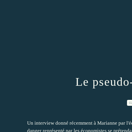
Le pseudo
0
Un interview donné récemment à Marianne par l'éc
danger représenté par les économistes se prétenda