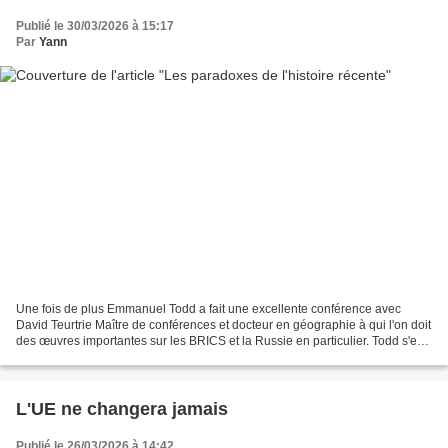
Publié le 30/03/2026 à 15:17
Par
Yann
Une fois de plus Emmanuel Todd a fait une excellente conférence avec
David Teurtrie Maître de conférences et docteur en géographie à qui l'on doit
des œuvres importantes sur les BRICS et la Russie en particulier. Todd s'est
d'ailleurs appuyé sur ses travaux...
L'UE ne changera jamais
Publié le 26/03/2026 à 14:42