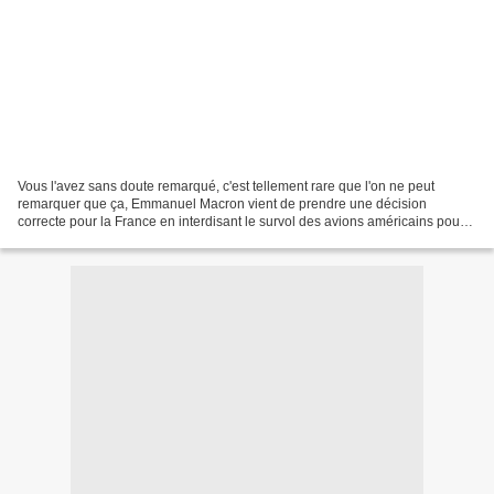
Vous l'avez sans doute remarqué, c'est tellement rare que l'on ne peut
remarquer que ça, Emmanuel Macron vient de prendre une décision
correcte pour la France en interdisant le survol des avions américains pour
alimenter la guerre en Iran. Il rejoint...