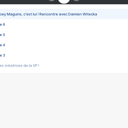
bey Maguire, c'est lui ! Rencontre avec Damien Witecka
e 6
e 5
e 4
e 3
s créatrices de la VF !
e 2
e 1
e Mektoub My Love arrive enfin ! Rencontre avec Shaïn Boumedine et Sal
i : après Toni en famille
elle réalise le bouleversant Dites lui que je l'aime
ais ! Rencontre autour de Vie privée de Rebecca Zlotowski