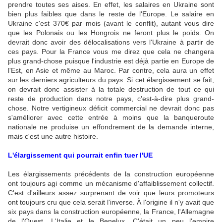
prendre toutes ses aises. En effet, les salaires en Ukraine sont
bien plus faibles que dans le reste de l'Europe. Le salaire en
Ukraine c'est 370€ par mois (avant le conflit), autant vous dire
que les Polonais ou les Hongrois ne feront plus le poids. On
devrait donc avoir des délocalisations vers l'Ukraine à partir de
ces pays. Pour la France vous me direz que cela ne changera
plus grand-chose puisque l'industrie est déjà partie en Europe de
l'Est, en Asie et même au Maroc. Par contre, cela aura un effet
sur les derniers agriculteurs du pays. Si cet élargissement se fait,
on devrait donc assister à la totale destruction de tout ce qui
reste de production dans notre pays, c'est-à-dire plus grand-
chose. Notre vertigineux déficit commercial ne devrait donc pas
s'améliorer avec cette entrée à moins que la banqueroute
nationale ne produise un effondrement de la demande interne,
mais c'est une autre histoire.
L'élargissement qui pourrait enfin tuer l'UE
Les élargissements précédents de la construction européenne
ont toujours agi comme un mécanisme d'affaiblissement collectif.
C'est d'ailleurs assez surprenant de voir que leurs promoteurs
ont toujours cru que cela serait l'inverse. À l'origine il n'y avait que
six pays dans la construction européenne, la France, l'Allemagne
de l'Ouest, L'Italie et le Benelux. C'était un peu l'empire