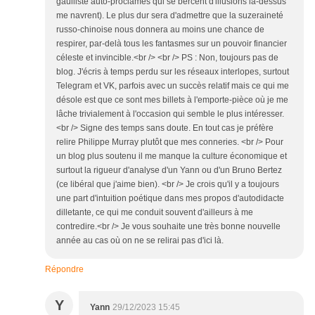
gaulliste auto-proclamés qui se bercent d'illusions là-dessus
me navrent). Le plus dur sera d'admettre que la suzeraineté
russo-chinoise nous donnera au moins une chance de
respirer, par-delà tous les fantasmes sur un pouvoir financier
céleste et invincible.<br /> <br /> PS : Non, toujours pas de
blog. J'écris à temps perdu sur les réseaux interlopes, surtout
Telegram et VK, parfois avec un succès relatif mais ce qui me
désole est que ce sont mes billets à l'emporte-pièce où je me
lâche trivialement à l'occasion qui semble le plus intéresser.
<br /> Signe des temps sans doute. En tout cas je préfère
relire Philippe Murray plutôt que mes conneries. <br /> Pour
un blog plus soutenu il me manque la culture économique et
surtout la rigueur d'analyse d'un Yann ou d'un Bruno Bertez
(ce libéral que j'aime bien). <br /> Je crois qu'il y a toujours
une part d'intuition poétique dans mes propos d'autodidacte
dilletante, ce qui me conduit souvent d'ailleurs à me
contredire.<br /> Je vous souhaite une très bonne nouvelle
année au cas où on ne se relirai pas d'ici là.
Répondre
Y
Yann
29/12/2023 15:45