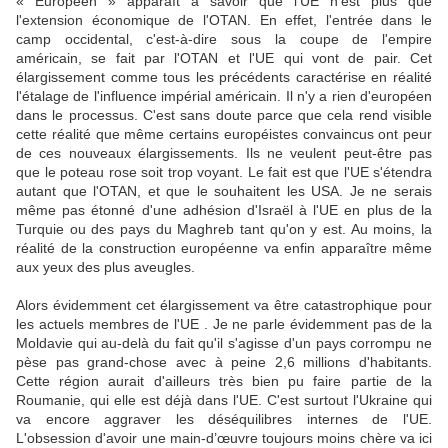
« Européen » apparaît à savoir que l'UE n'est plus que
l'extension économique de l'OTAN. En effet, l'entrée dans le
camp occidental, c'est-à-dire sous la coupe de l'empire
américain, se fait par l'OTAN et l'UE qui vont de pair. Cet
élargissement comme tous les précédents caractérise en réalité
l'étalage de l'influence impérial américain. Il n'y a rien d'européen
dans le processus. C'est sans doute parce que cela rend visible
cette réalité que même certains européistes convaincus ont peur
de ces nouveaux élargissements. Ils ne veulent peut-être pas
que le poteau rose soit trop voyant. Le fait est que l'UE s'étendra
autant que l'OTAN, et que le souhaitent les USA. Je ne serais
même pas étonné d'une adhésion d'Israël à l'UE en plus de la
Turquie ou des pays du Maghreb tant qu'on y est. Au moins, la
réalité de la construction européenne va enfin apparaître même
aux yeux des plus aveugles.
Alors évidemment cet élargissement va être catastrophique pour
les actuels membres de l'UE . Je ne parle évidemment pas de la
Moldavie qui au-delà du fait qu'il s'agisse d'un pays corrompu ne
pèse pas grand-chose avec à peine 2,6 millions d'habitants.
Cette région aurait d'ailleurs très bien pu faire partie de la
Roumanie, qui elle est déjà dans l'UE. C'est surtout l'Ukraine qui
va encore aggraver les déséquilibres internes de l'UE.
L'obsession d'avoir une main-d’œuvre toujours moins chère va ici