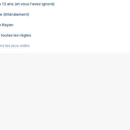
 a 13 ans (et vous l'avez ignoré)
e (littéralement)
im Rayan
 toutes les règles
s les jeux vidéo
us choquant de Rockstar ? - Le scandale BULLY
e plus moche de Steam
du RÊVE tourne au CAUCHEMAR
pendant 8 heures
it… à tort
umiliés par un jeu vidéo
ire - Final Fantasy 8
ti un empire - Age of Empires