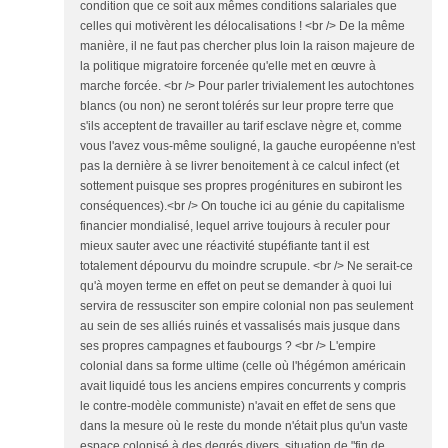
condition que ce soit aux mêmes conditions salariales que
celles qui motivèrent les délocalisations ! <br /> De la même
manière, il ne faut pas chercher plus loin la raison majeure de
la politique migratoire forcenée qu'elle met en œuvre à
marche forcée. <br /> Pour parler trivialement les autochtones
blancs (ou non) ne seront tolérés sur leur propre terre que
s'ils acceptent de travailler au tarif esclave nègre et, comme
vous l'avez vous-même souligné, la gauche européenne n'est
pas la dernière à se livrer benoitement à ce calcul infect (et
sottement puisque ses propres progénitures en subiront les
conséquences).<br /> On touche ici au génie du capitalisme
financier mondialisé, lequel arrive toujours à reculer pour
mieux sauter avec une réactivité stupéfiante tant il est
totalement dépourvu du moindre scrupule. <br /> Ne serait-ce
qu'à moyen terme en effet on peut se demander à quoi lui
servira de ressusciter son empire colonial non pas seulement
au sein de ses alliés ruinés et vassalisés mais jusque dans
ses propres campagnes et faubourgs ? <br /> L'empire
colonial dans sa forme ultime (celle où l'hégémon américain
avait liquidé tous les anciens empires concurrents y compris
le contre-modèle communiste) n'avait en effet de sens que
dans la mesure où le reste du monde n'était plus qu'un vaste
espace colonisé à des degrés divers, situation de "fin de