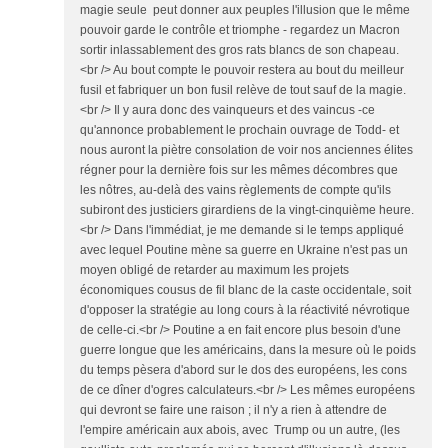
magie seule peut donner aux peuples l'illusion que le même
pouvoir garde le contrôle et triomphe - regardez un Macron
sortir inlassablement des gros rats blancs de son chapeau.
<br /> Au bout compte le pouvoir restera au bout du meilleur
fusil et fabriquer un bon fusil relève de tout sauf de la magie.
<br /> Il y aura donc des vainqueurs et des vaincus -ce
qu'annonce probablement le prochain ouvrage de Todd- et
nous auront la piètre consolation de voir nos anciennes élites
régner pour la dernière fois sur les mêmes décombres que
les nôtres, au-delà des vains règlements de compte qu'ils
subiront des justiciers girardiens de la vingt-cinquième heure.
<br /> Dans l'immédiat, je me demande si le temps appliqué
avec lequel Poutine mène sa guerre en Ukraine n'est pas un
moyen obligé de retarder au maximum les projets
économiques cousus de fil blanc de la caste occidentale, soit
d'opposer la stratégie au long cours à la réactivité névrotique
de celle-ci.<br /> Poutine a en fait encore plus besoin d'une
guerre longue que les américains, dans la mesure où le poids
du temps pèsera d'abord sur le dos des européens, les cons
de ce dîner d'ogres calculateurs.<br /> Les mêmes européens
qui devront se faire une raison ; il n'y a rien à attendre de
l'empire américain aux abois, avec Trump ou un autre, (les