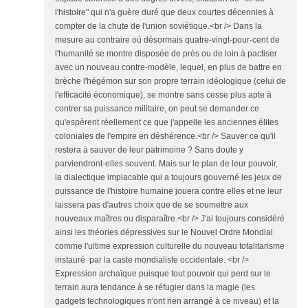
l'histoire" qui n'a guère duré que deux courtes décennies à
compter de la chute de l'union soviétique.<br /> Dans la
mesure au contraire où désormais quatre-vingt-pour-cent de
l'humanité se montre disposée de près ou de loin à pactiser
avec un nouveau contre-modèle, lequel, en plus de battre en
brèche l'hégémon sur son propre terrain idéologique (celui de
l'efficacité économique), se montre sans cesse plus apte à
contrer sa puissance militaire, on peut se demander ce
qu'espèrent réellement ce que j'appelle les anciennes élites
coloniales de l'empire en déshérence.<br /> Sauver ce qu'il
restera à sauver de leur patrimoine ? Sans doute y
parviendront-elles souvent. Mais sur le plan de leur pouvoir,
la dialectique implacable qui a toujours gouverné les jeux de
puissance de l'histoire humaine jouera contre elles et ne leur
laissera pas d'autres choix que de se soumettre aux
nouveaux maîtres ou disparaître.<br /> J'ai toujours considéré
ainsi les théories dépressives sur le Nouvel Ordre Mondial
comme l'ultime expression culturelle du nouveau totalitarisme
instauré par la caste mondialiste occidentale. <br />
Expression archaïque puisque tout pouvoir qui perd sur le
terrain aura tendance à se réfugier dans la magie (les
gadgets technologiques n'ont rien arrangé à ce niveau) et la