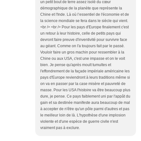
un petit bout de terre assez isolé du cœur
démographique de la planète que représente la
Chine et l'Inde. Là où l’essentiel de l'économie et de
la science mondiale se fera dans le siècle qui vient.
<br /> <br /> Pour les pays d'Europe finalement c'est
un retour à leur histoire, celle de petits pays qui
devront faire preuve d'inventivité pour survivre face
au géant. Comme on l'a toujours fait par le passé.
Vouloir faire un gros machin pour ressembler à la
Chine ou aux USA, c'est une impasse et on le voit
bien. Je pense qu'après moult tumultes et
l'effondrement de la façade impériale américaine les
pays d'Europe reviendront à leurs traditions même si
on va en passer par la case misère et pauvreté de
masse. Pour les USA l'histoire va être beaucoup plus
dure, je pense. Ce pays faiblement uni par l'appât du
gain et sa destinée manifeste aura beaucoup de mal
à accepter de n'être qu'un pôle parmi d'autres et pas
le meilleur loin de là. L'hypothèse d'une implosion
violente et d'une espèce de guerre civile n'est
vraiment pas à exclure.