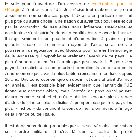
le vote pour l'ouverture d'un dossier de
candidature pour la
Géorgie
à l'entrée dans l'UE. Je précise tout d'abord que je n'ai
absolument rien contre ces pays. L'Ukraine en particulier me fait
plus pitié qu'autre chose. Une nation qui avait tout pour elle et qui
par la corruption de ses élites sous influence américaine et
occidentale s'est suicidée dans un conflit absurde avec la Russie.
Il s'agit vraiment d'un peuple et d'une nation à plaindre plus
qu'autre chose. Et le meilleur moyen de l'aider serait de vite
pousser à la négociation avec Moscou pour arrêter l’hémorragie
de la jeunesse qui hypothèque vraiment l'avenir de ce pays. Le
plus étonnant est en fait l'attrait que peut avoir l'UE pour ces
pays. Les statistiques sont pourtant formelles, la zone euro est la
zone économique avec la plus faible croissance mondiale depuis
20 ans. Une zone économique en déclin, et qui s'affaiblit d'année
en année. Il est possible bien évidemment que l'attrait de l'UE
tienne aux diverses aides, mais l'entrée de pays aussi pauvre
n'aura comme seul effet qu'une dilution encore plus grande
d'aides de plus en plus difficiles à pomper puisque les pays les
plus « riches » du continent le sont de moins en moins à l'image
de la France ou de l'Italie.
Il est donc sans doute probable que la seule véritable motivation
soit d'ordre militaire. Et c'est là que la réalité du projet